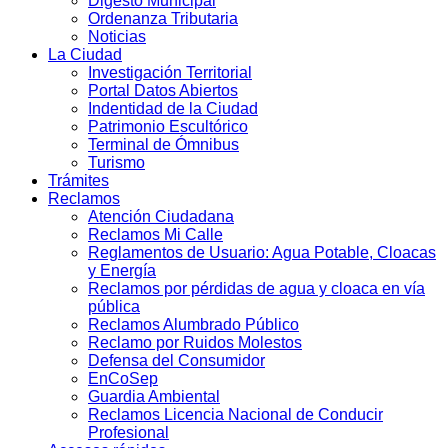
Digesto Municipal
Ordenanza Tributaria
Noticias
La Ciudad
Investigación Territorial
Portal Datos Abiertos
Indentidad de la Ciudad
Patrimonio Escultórico
Terminal de Ómnibus
Turismo
Trámites
Reclamos
Atención Ciudadana
Reclamos Mi Calle
Reglamentos de Usuario: Agua Potable, Cloacas
y Energía
Reclamos por pérdidas de agua y cloaca en vía
pública
Reclamos Alumbrado Público
Reclamo por Ruidos Molestos
Defensa del Consumidor
EnCoSep
Guardia Ambiental
Reclamos Licencia Nacional de Conducir
Profesional