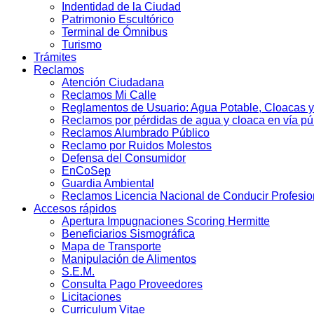
Indentidad de la Ciudad
Patrimonio Escultórico
Terminal de Ómnibus
Turismo
Trámites
Reclamos
Atención Ciudadana
Reclamos Mi Calle
Reglamentos de Usuario: Agua Potable, Cloacas y
Reclamos por pérdidas de agua y cloaca en vía pú
Reclamos Alumbrado Público
Reclamo por Ruidos Molestos
Defensa del Consumidor
EnCoSep
Guardia Ambiental
Reclamos Licencia Nacional de Conducir Profesio
Accesos rápidos
Apertura Impugnaciones Scoring Hermitte
Beneficiarios Sismográfica
Mapa de Transporte
Manipulación de Alimentos
S.E.M.
Consulta Pago Proveedores
Licitaciones
Curriculum Vitae