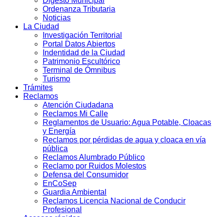
Digesto Municipal
Ordenanza Tributaria
Noticias
La Ciudad
Investigación Territorial
Portal Datos Abiertos
Indentidad de la Ciudad
Patrimonio Escultórico
Terminal de Ómnibus
Turismo
Trámites
Reclamos
Atención Ciudadana
Reclamos Mi Calle
Reglamentos de Usuario: Agua Potable, Cloacas
y Energía
Reclamos por pérdidas de agua y cloaca en vía
pública
Reclamos Alumbrado Público
Reclamo por Ruidos Molestos
Defensa del Consumidor
EnCoSep
Guardia Ambiental
Reclamos Licencia Nacional de Conducir
Profesional