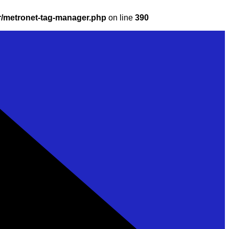
r/metronet-tag-manager.php
on line
390