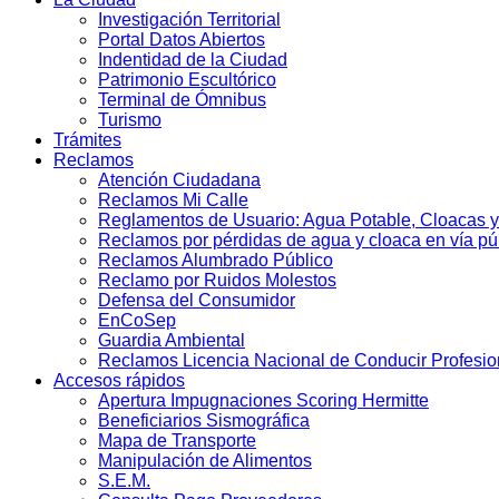
Investigación Territorial
Portal Datos Abiertos
Indentidad de la Ciudad
Patrimonio Escultórico
Terminal de Ómnibus
Turismo
Trámites
Reclamos
Atención Ciudadana
Reclamos Mi Calle
Reglamentos de Usuario: Agua Potable, Cloacas y
Reclamos por pérdidas de agua y cloaca en vía pú
Reclamos Alumbrado Público
Reclamo por Ruidos Molestos
Defensa del Consumidor
EnCoSep
Guardia Ambiental
Reclamos Licencia Nacional de Conducir Profesio
Accesos rápidos
Apertura Impugnaciones Scoring Hermitte
Beneficiarios Sismográfica
Mapa de Transporte
Manipulación de Alimentos
S.E.M.