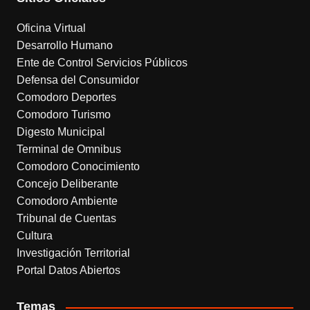
k
a
m
Oficina Virtual
Desarrollo Humano
Ente de Control Servicios Públicos
Defensa del Consumidor
Comodoro Deportes
Comodoro Turismo
Digesto Municipal
Terminal de Omnibus
Comodoro Conocimiento
Concejo Deliberante
Comodoro Ambiente
Tribunal de Cuentas
Cultura
Investigación Territorial
Portal Datos Abiertos
Temas