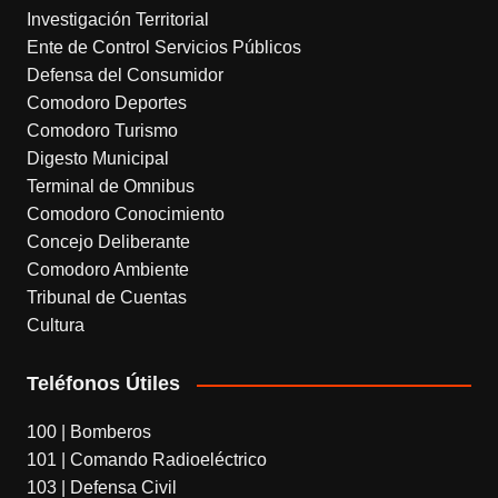
Investigación Territorial
n
Ente de Control Servicios Públicos
s
Defensa del Consumidor
l
Comodoro Deportes
Comodoro Turismo
a
Digesto Municipal
t
Terminal de Omnibus
e
Comodoro Conocimiento
Concejo Deliberante
Comodoro Ambiente
Tribunal de Cuentas
Cultura
Teléfonos Útiles
100 | Bomberos
101 | Comando Radioeléctrico
103 | Defensa Civil