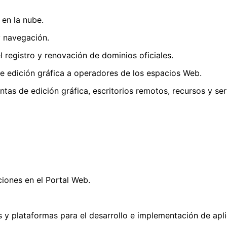
Licitaciones
Reclamo por Ruidos
Curriculum Vitae
Molestos
 en la nube.
Defensa del Consumidor
y navegación.
EnCoSep
l registro y renovación de dominios oficiales.
Guardia Ambiental
 edición gráfica a operadores de los espacios Web.
Reclamos Licencia Nacional
tas de edición gráfica, escritorios remotos, recursos y ser
de Conducir Profesional
iones en el Portal Web.
 y plataformas para el desarrollo e implementación de apl