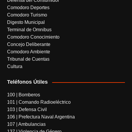
Defensa del Consumidor
l
Comodoro Deportes
Comodoro Turismo
a
Digesto Municipal
t
Terminal de Omnibus
e
Comodoro Conocimiento
Concejo Deliberante
Comodoro Ambiente
Tribunal de Cuentas
Cultura
Teléfonos Útiles
100 | Bomberos
101 | Comando Radioeléctrico
103 | Defensa Civil
106 | Prefectura Naval Argentina
107 | Ambulancias
137 | Violencia de Género