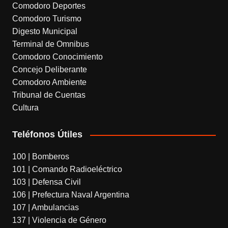
l
Comodoro Deportes
Comodoro Turismo
a
Digesto Municipal
t
Terminal de Omnibus
e
Comodoro Conocimiento
Concejo Deliberante
Comodoro Ambiente
Tribunal de Cuentas
Cultura
Teléfonos Útiles
100 | Bomberos
101 | Comando Radioeléctrico
103 | Defensa Civil
106 | Prefectura Naval Argentina
107 | Ambulancias
137 | Violencia de Género