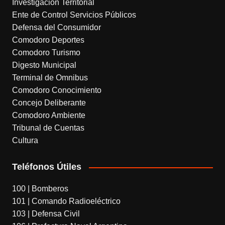
Investigación Territorial
n
Ente de Control Servicios Públicos
s
Defensa del Consumidor
l
Comodoro Deportes
Comodoro Turismo
a
Digesto Municipal
t
Terminal de Omnibus
e
Comodoro Conocimiento
Concejo Deliberante
Comodoro Ambiente
Tribunal de Cuentas
Cultura
Teléfonos Útiles
100 | Bomberos
101 | Comando Radioeléctrico
103 | Defensa Civil