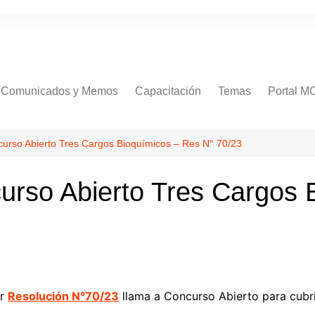
Comunicados y Memos
Capacitación
Temas
Portal M
Comunicados
Procedimientos
rso Abierto Tres Cargos Bioquímicos – Res N° 70/23
Normativa
rso Abierto Tres Cargos 
RR.HH
Concursos
Salud
Servicios
Soporte
or
Resolución N°70/23
llama a Concurso Abierto para cubrir