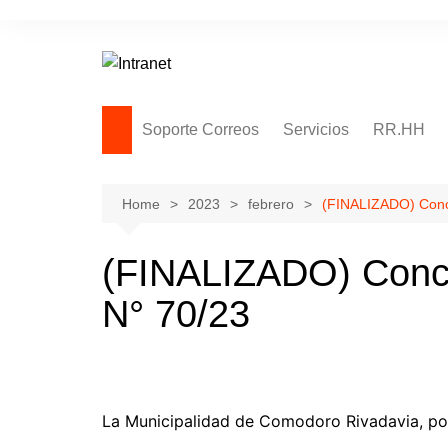
Skip
to
content
Soporte Correos
Servicios
RR.HH
Soporte Remoto
Adjuntos – Archivos en la
Home
2023
febrero
(FINALIZADO) Concu
nube
Notas – Solicitudes
(FINALIZADO) Concu
Thunderbird
N° 70/23
La Municipalidad de Comodoro Rivadavia, p