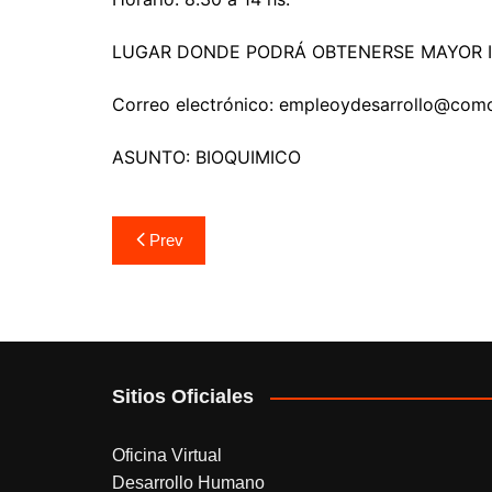
LUGAR DONDE PODRÁ OBTENERSE MAYOR I
Correo electrónico: empleoydesarrollo@com
ASUNTO: BIOQUIMICO
Navegación
Prev
de
entradas
Sitios Oficiales
Oficina Virtual
Desarrollo Humano