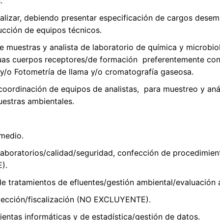
.
realizar, debiendo presentar especificación de cargos dese
ucción de equipos técnicos.
e muestras y analista de laboratorio de química y microb
aguas cuerpos receptores/de formación preferentemente co
 y/o Fotometría de llama y/o cromatografía gaseosa.
/coordinación de equipos de analistas, para muestreo y aná
uestras ambientales.
rmedio.
aboratorios/calidad/seguridad, confección de procedimient
).
de tratamientos de efluentes/gestión ambiental/evaluació
spección/fiscalización (NO EXCLUYENTE).
ntas informáticas y de estadística/gestión de datos.