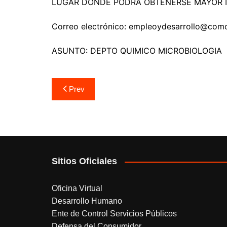
LUGAR DONDE PODRÁ OBTENERSE MAYOR I
Correo electrónico: empleoydesarrollo@com
ASUNTO: DEPTO QUIMICO MICROBIOLOGIA
Navegación
Prev
de
entradas
Sitios Oficiales
Oficina Virtual
Desarrollo Humano
Ente de Control Servicios Públicos
Defensa del Consumidor