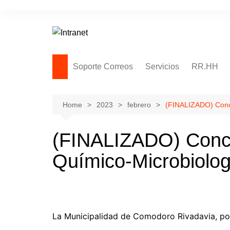
Skip
to
content
Soporte Correos
Servicios
RR.HH
Soporte Remoto
Adjuntos – Archivos en la
Home
2023
febrero
(FINALIZADO) Concu
nube
Notas – Solicitudes
(FINALIZADO) Concu
Thunderbird
Químico-Microbiolog
La Municipalidad de Comodoro Rivadavia, po