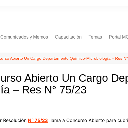
Comunicados y Memos
Capacitación
Temas
Portal M
Comunicados
Procedimientos
rso Abierto Un Cargo Departamento Químico-Microbiología – Res N°
Normativa
rso Abierto Un Cargo De
RR.HH
ía – Res N° 75/23
Concursos
Salud
Servicios
Soporte
r Resolución
N° 75/23
llama a Concurso Abierto para cubrir