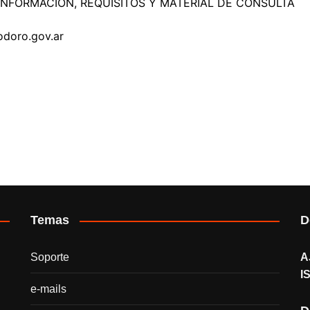
NFORMACIÓN, REQUISITOS Y MATERIAL DE CONSULTA
odoro.gov.ar
Temas
D
Soporte
A
I
e-mails