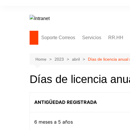
Skip
to
content
Soporte Correos
Servicios
RR.HH
Soporte Remoto
Adjuntos – Archivos en la
Home
2023
abril
Días de licencia anual
nube
Notas – Solicitudes
Días de licencia anu
Thunderbird
ANTIGÜEDAD REGISTRADA
6 meses a 5 años