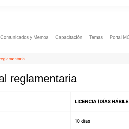
Comunicados y Memos
Capacitación
Temas
Portal M
Comunicados
Procedimientos
 reglamentaria
Normativa
al reglamentaria
RR.HH
Concursos
Salud
LICENCIA (DÍAS HÁBILE
Servicios
Soporte
10 días