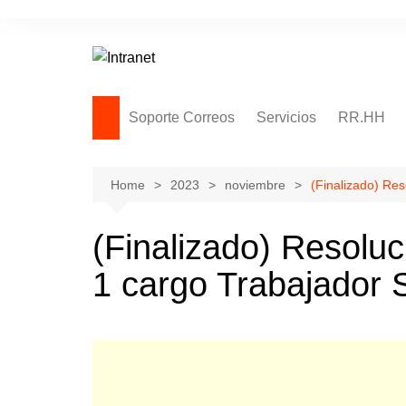
Skip
to
content
Soporte Correos
Servicios
RR.HH
Soporte Remoto
Adjuntos – Archivos en la
Home
2023
noviembre
(Finalizado) Re
nube
Notas – Solicitudes
(Finalizado) Resolu
Thunderbird
1 cargo Trabajador S