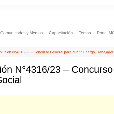
Comunicados y Memos
Capacitación
Temas
Portal M
Comunicados
Procedimientos
solución N°4316/23 – Concurso General para cubrir 1 cargo Trabajador
Normativa
ción N°4316/23 – Concurso 
RR.HH
ocial
Concursos
Salud
Servicios
Soporte