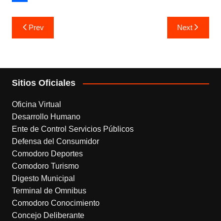
o
t
t
p
e
S
Navegación
o
e
s
y
l
h
Prev
Next
de
k
r
A
L
e
a
entradas
p
i
g
r
p
n
r
e
Sitios Oficiales
k
a
m
Oficina Virtual
Desarrollo Humano
Ente de Control Servicios Públicos
Defensa del Consumidor
Comodoro Deportes
Comodoro Turismo
Digesto Municipal
Terminal de Omnibus
Comodoro Conocimiento
Concejo Deliberante