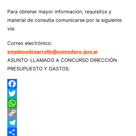
Para obtener mayor información, requisitos y
material de consulta comunicarse por la siguiente
vía:
Correo electrónico:
empleoydesarrollo@comodoro.gov.ar
ASUNTO: LLAMADO A CONCURSO DIRECCIÓN
PRESUPUESTO Y GASTOS.
F
a
T
c
w
W
e
i
h
C
b
t
a
o
T