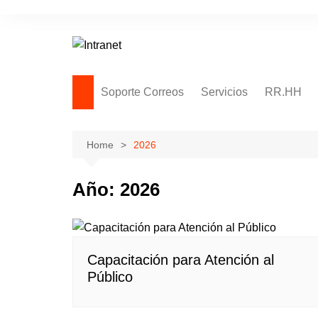
Skip
to
content
Soporte Correos
Servicios
RR.HH
Soporte Remoto
Adjuntos – Archivos en la
Home
2026
nube
Notas – Solicitudes
Año:
2026
Thunderbird
Capacitación para Atención al
Público