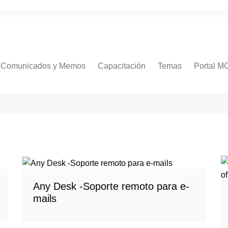
Comunicados y Memos
Capacitación
Temas
Portal M
Comunicados
Procedimientos
Normativa
RR.HH
Concursos
Salud
Any Desk -Soporte remoto para e-
Servicios
mails
Soporte