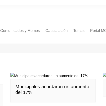
Comunicados y Memos
Capacitación
Temas
Portal M
Comunicados
Procedimientos
Normativa
RR.HH
Concursos
Salud
Municipales acordaron un aumento
Servicios
del 17%
Soporte