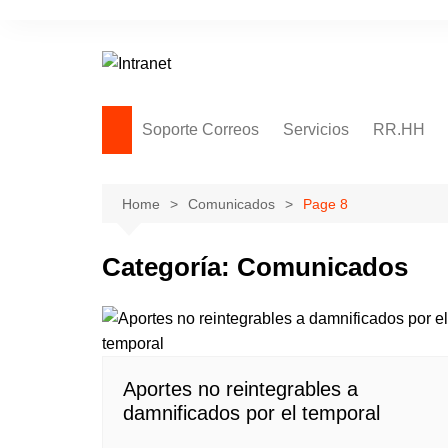
Skip
to
content
Soporte Correos
Servicios
RR.HH
Soporte Remoto
Adjuntos – Archivos en la
Home
Comunicados
Page 8
nube
Notas – Solicitudes
Categoría:
Comunicados
Thunderbird
Aportes no reintegrables a
damnificados por el temporal