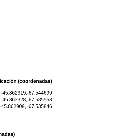
icación
(coordenadas)
-45.862319,-67.544699
-45.863328,-67.535558
-45.862909, -67.535846
nadas)