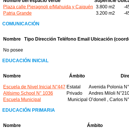
Nombre del espacio verde
Superficie
Ubic
Plaza calle Pieragnoli e/Mahuida y Caiquén
3.800 m2
-4
Patria Grande
3.200 m2
-4
COMUNICACIÓN
Nombre
Tipo
Dirección
Teléfono
Email
Ubicación
(coord
No posee
EDUCACIÓN INICIAL
Nombre
Ámbito
Dir
Escuela de Nivel Inicial N°447
Estatal
Avenida Polonia N
Altísimo School N° 1036
Privado
Andres Miloli N°21
Escuela Municipal
Municipal
O’donell , Carlos N
EDUCACIÓN PRIMARIA
Nombre
Ámbito