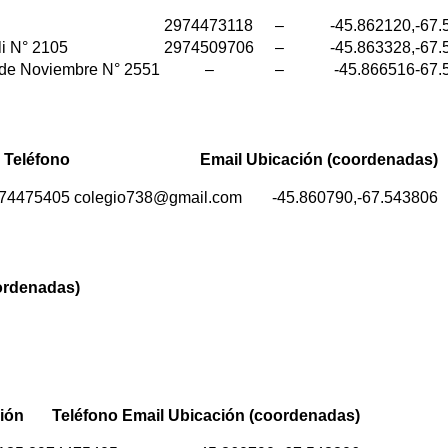
2974473118
–
-45.862120,-67
li N° 2105
2974509706
–
-45.863328,-67
 de Noviembre N° 2551
–
–
-45.866516-67.
Teléfono
Email
Ubicación
(coordenadas)
74475405
colegio738@gmail.com
-45.860790,-67.543806
ordenadas)
ión
Teléfono
Email
Ubicación
(coordenadas)