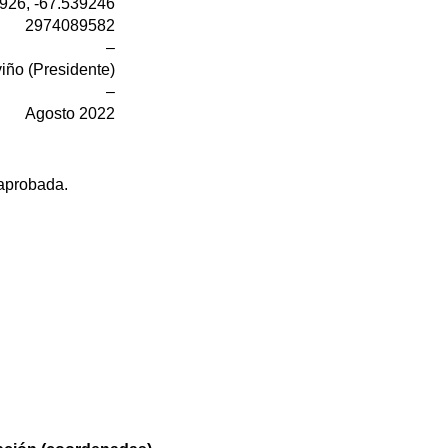
926, -67.539246
2974089582
–
viño (Presidente)
–
Agosto 2022
 aprobada.