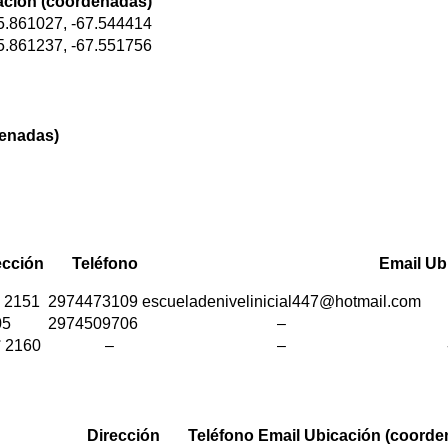
ación (coordenadas)
5.861027, -67.544414
5.861237, -67.551756
enadas)
ección
Teléfono
Email
Ub
° 2151
2974473109
escueladenivelinicial447@hotmail.com
05
2974509706
–
° 2160
–
–
Dirección
Teléfono
Email
Ubicación
(coorde