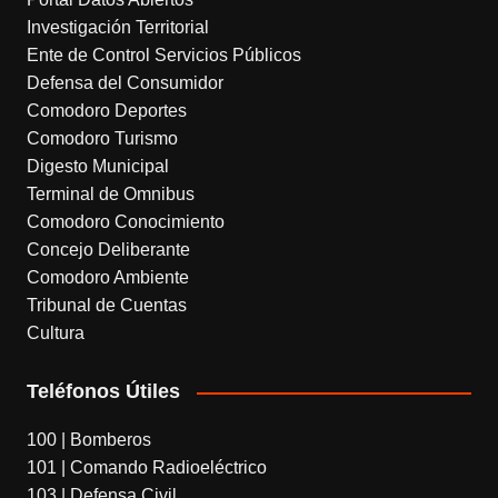
a
k
Investigación Territorial
n
Ente de Control Servicios Públicos
s
Defensa del Consumidor
l
Comodoro Deportes
Comodoro Turismo
a
Digesto Municipal
t
Terminal de Omnibus
e
Comodoro Conocimiento
Concejo Deliberante
Comodoro Ambiente
Tribunal de Cuentas
Cultura
Teléfonos Útiles
100 | Bomberos
101 | Comando Radioeléctrico
103 | Defensa Civil