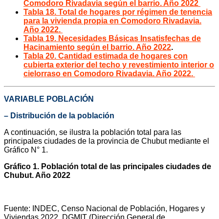
Comodoro Rivadavia según el barrio. Año 2022
Tabla 18. Total de hogares por régimen de tenencia
para la vivienda propia en Comodoro Rivadavia.
Año 2022.
Tabla 19. Necesidades Básicas Insatisfechas de
Hacinamiento según el barrio. Año 2022
.
Tabla 20. Cantidad estimada de hogares con
cubierta exterior del techo y revestimiento interior o
cielorraso en Comodoro Rivadavia. Año 2022.
VARIABLE POBLACIÓN
– Distribución de la población
A continuación, se ilustra la población total para las
principales ciudades de la provincia de Chubut mediante el
Gráfico N° 1.
Gráfico 1. Población total de las principales ciudades de
Chubut. Año 2022
Fuente: INDEC, Censo Nacional de Población, Hogares y
Viviendas 2022. DGMIT (Dirección General de