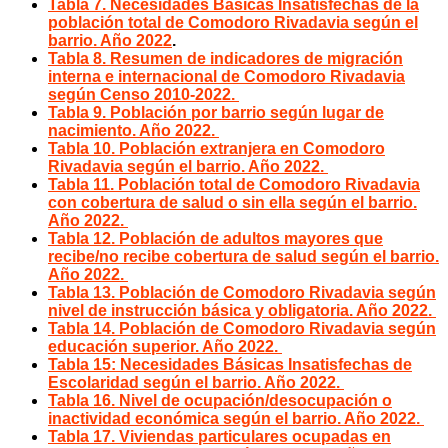
Tabla 7. Necesidades Básicas Insatisfechas de la
población total de Comodoro Rivadavia según el
barrio. Año 2022
.
Tabla 8. Resumen de indicadores de migración
interna e internacional de Comodoro Rivadavia
según Censo 2010-2022.
Tabla 9. Población por barrio según lugar de
nacimiento. Año 2022.
Tabla 10. Población extranjera en Comodoro
Rivadavia según el barrio. Año 2022.
Tabla 11. Población total de Comodoro Rivadavia
con cobertura de salud o sin ella según el barrio.
Año 2022.
Tabla 12. Población de adultos mayores que
recibe/no recibe cobertura de salud según el barrio.
Año 2022.
Tabla 13. Población de Comodoro Rivadavia según
nivel de instrucción básica y obligatoria. Año 2022.
Tabla 14. Población de Comodoro Rivadavia según
educación superior. Año 2022.
Tabla 15: Necesidades Básicas Insatisfechas de
Escolaridad según el barrio. Año 2022.
Tabla 16. Nivel de ocupación/desocupación o
inactividad económica según el barrio. Año 2022.
Tabla 17. Viviendas particulares ocupadas en