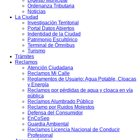
Digesto Municipal
Ordenanza Tributaria
Noticias
La Ciudad
Investigación Territorial
Portal Datos Abiertos
Indentidad de la Ciudad
Patrimonio Escultórico
Terminal de Ómnibus
Turismo
Trámites
Reclamos
Atención Ciudadana
Reclamos Mi Calle
Reglamentos de Usuario: Agua Potable, Cloacas
y Energía
Reclamos por pérdidas de agua y cloaca en vía
pública
Reclamos Alumbrado Público
Reclamo por Ruidos Molestos
Defensa del Consumidor
EnCoSep
Guardia Ambiental
Reclamos Licencia Nacional de Conducir
Profesional