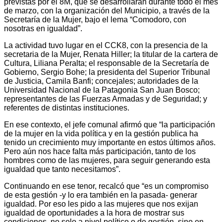
previstas por el 8M, que se desarrollarán durante todo el mes
de marzo, con la organización del Municipio, a través de la
Secretaría de la Mujer, bajo el lema “Comodoro, con
nosotras en igualdad”.
La actividad tuvo lugar en el CCK8, con la presencia de la
secretaria de la Mujer, Renata Hiller; la titular de la cartera de
Cultura, Liliana Peralta; el responsable de la Secretaría de
Gobierno, Sergio Bohe; la presidenta del Superior Tribunal
de Justicia, Camila Banfi; concejales; autoridades de la
Universidad Nacional de la Patagonia San Juan Bosco;
representantes de las Fuerzas Armadas y de Seguridad; y
referentes de distintas instituciones.
En ese contexto, el jefe comunal afirmó que “la participación
de la mujer en la vida política y en la gestión publica ha
tenido un crecimiento muy importante en estos últimos años.
Pero aún nos hace falta más participación, tanto de los
hombres como de las mujeres, para seguir generando esta
igualdad que tanto necesitamos”.
Continuando en ese tenor, recalcó que “es un compromiso
de esta gestión -y lo era también en la pasada- generar
igualdad. Por eso les pido a las mujeres que nos exijan
igualdad de oportunidades a la hora de mostrar sus
condiciones, no solo a nivel político o de gestión, sino en