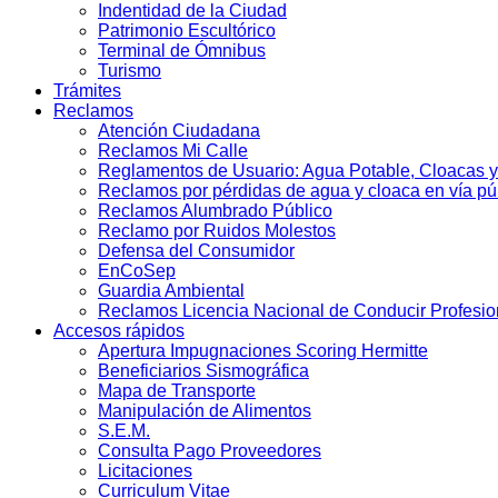
Indentidad de la Ciudad
Patrimonio Escultórico
Terminal de Ómnibus
Turismo
Trámites
Reclamos
Atención Ciudadana
Reclamos Mi Calle
Reglamentos de Usuario: Agua Potable, Cloacas y
Reclamos por pérdidas de agua y cloaca en vía pú
Reclamos Alumbrado Público
Reclamo por Ruidos Molestos
Defensa del Consumidor
EnCoSep
Guardia Ambiental
Reclamos Licencia Nacional de Conducir Profesio
Accesos rápidos
Apertura Impugnaciones Scoring Hermitte
Beneficiarios Sismográfica
Mapa de Transporte
Manipulación de Alimentos
S.E.M.
Consulta Pago Proveedores
Licitaciones
Curriculum Vitae