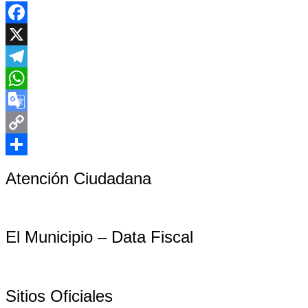
Facebook
X
Telegram
WhatsApp
Google
Translate
Copy
Link
Compartir
Atención Ciudadana
El Municipio – Data Fiscal
Sitios Oficiales