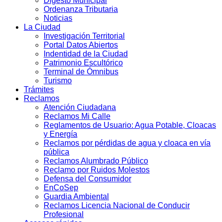
Digesto Municipal
Ordenanza Tributaria
Noticias
La Ciudad
Investigación Territorial
Portal Datos Abiertos
Indentidad de la Ciudad
Patrimonio Escultórico
Terminal de Ómnibus
Turismo
Trámites
Reclamos
Atención Ciudadana
Reclamos Mi Calle
Reglamentos de Usuario: Agua Potable, Cloacas
y Energía
Reclamos por pérdidas de agua y cloaca en vía
pública
Reclamos Alumbrado Público
Reclamo por Ruidos Molestos
Defensa del Consumidor
EnCoSep
Guardia Ambiental
Reclamos Licencia Nacional de Conducir
Profesional