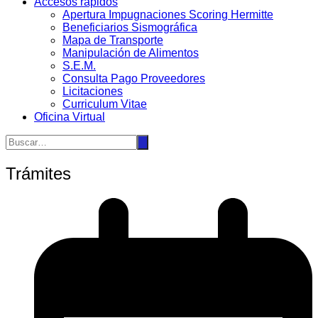
Accesos rápidos
Apertura Impugnaciones Scoring Hermitte
Beneficiarios Sismográfica
Mapa de Transporte
Manipulación de Alimentos
S.E.M.
Consulta Pago Proveedores
Licitaciones
Curriculum Vitae
Oficina Virtual
Trámites