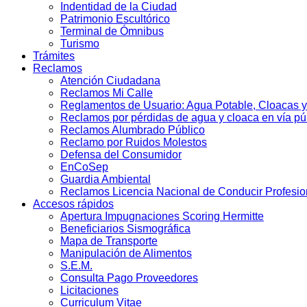
Indentidad de la Ciudad
Patrimonio Escultórico
Terminal de Ómnibus
Turismo
Trámites
Reclamos
Atención Ciudadana
Reclamos Mi Calle
Reglamentos de Usuario: Agua Potable, Cloacas y
Reclamos por pérdidas de agua y cloaca en vía pú
Reclamos Alumbrado Público
Reclamo por Ruidos Molestos
Defensa del Consumidor
EnCoSep
Guardia Ambiental
Reclamos Licencia Nacional de Conducir Profesio
Accesos rápidos
Apertura Impugnaciones Scoring Hermitte
Beneficiarios Sismográfica
Mapa de Transporte
Manipulación de Alimentos
S.E.M.
Consulta Pago Proveedores
Licitaciones
Curriculum Vitae