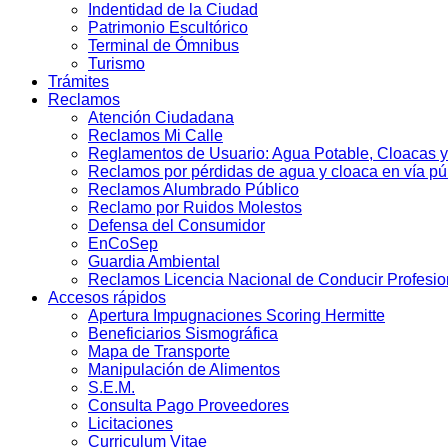
Indentidad de la Ciudad
Patrimonio Escultórico
Terminal de Ómnibus
Turismo
Trámites
Reclamos
Atención Ciudadana
Reclamos Mi Calle
Reglamentos de Usuario: Agua Potable, Cloacas y
Reclamos por pérdidas de agua y cloaca en vía pú
Reclamos Alumbrado Público
Reclamo por Ruidos Molestos
Defensa del Consumidor
EnCoSep
Guardia Ambiental
Reclamos Licencia Nacional de Conducir Profesio
Accesos rápidos
Apertura Impugnaciones Scoring Hermitte
Beneficiarios Sismográfica
Mapa de Transporte
Manipulación de Alimentos
S.E.M.
Consulta Pago Proveedores
Licitaciones
Curriculum Vitae