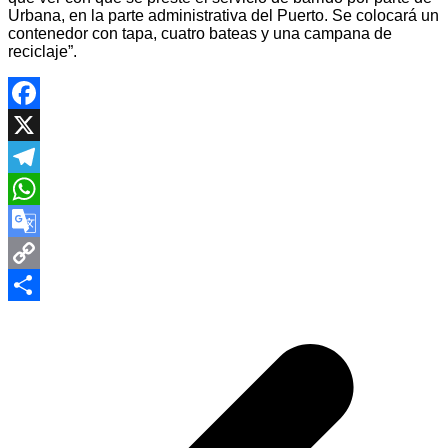
Urbana, en la parte administrativa del Puerto. Se colocará un
contenedor con tapa, cuatro bateas y una campana de
reciclaje”.
Facebook
X
Telegram
WhatsApp
Google
Translate
Copy
Navegación
Link
Compartir
de
entradas