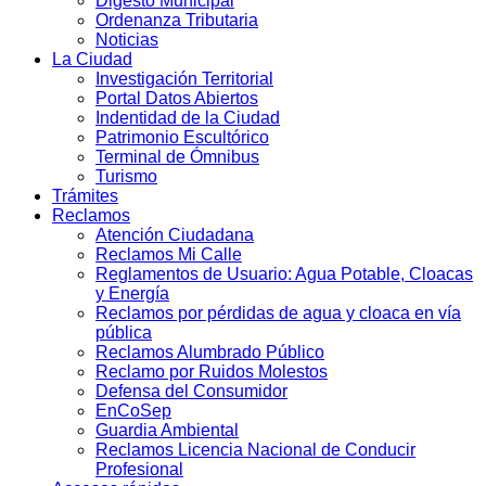
Digesto Municipal
Ordenanza Tributaria
Noticias
La Ciudad
Investigación Territorial
Portal Datos Abiertos
Indentidad de la Ciudad
Patrimonio Escultórico
Terminal de Ómnibus
Turismo
Trámites
Reclamos
Atención Ciudadana
Reclamos Mi Calle
Reglamentos de Usuario: Agua Potable, Cloacas
y Energía
Reclamos por pérdidas de agua y cloaca en vía
pública
Reclamos Alumbrado Público
Reclamo por Ruidos Molestos
Defensa del Consumidor
EnCoSep
Guardia Ambiental
Reclamos Licencia Nacional de Conducir
Profesional