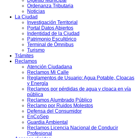
Digesto Municipal
Ordenanza Tributaria
Noticias
La Ciudad
Investigación Territorial
Portal Datos Abiertos
Indentidad de la Ciudad
Patrimonio Escultórico
Terminal de Ómnibus
Turismo
Trámites
Reclamos
Atención Ciudadana
Reclamos Mi Calle
Reglamentos de Usuario: Agua Potable, Cloacas
y Energía
Reclamos por pérdidas de agua y cloaca en vía
pública
Reclamos Alumbrado Público
Reclamo por Ruidos Molestos
Defensa del Consumidor
EnCoSep
Guardia Ambiental
Reclamos Licencia Nacional de Conducir
Profesional