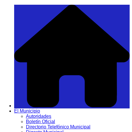
Saltar
al
contenido
El Municipio
Autoridades
Boletín Oficial
Directorio Telefónico Municipal