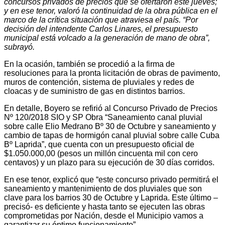
concursos privados de precios que se ofertaron este jueves;
y en ese tenor, valoró la continuidad de la obra pública en el
marco de la crítica situación que atraviesa el país. “Por
decisión del intendente Carlos Linares, el presupuesto
municipal está volcado a la generación de mano de obra”,
subrayó.
En la ocasión, también se procedió a la firma de
resoluciones para la pronta licitación de obras de pavimento,
muros de contención, sistema de pluviales y redes de
cloacas y de suministro de gas en distintos barrios.
En detalle, Boyero se refirió al Concurso Privado de Precios
Nº 120/2018 SIO y SP Obra “Saneamiento canal pluvial
sobre calle Elio Medrano Bº 30 de Octubre y saneamiento y
cambio de tapas de hormigón canal pluvial sobre calle Cuba
Bº Laprida”, que cuenta con un presupuesto oficial de
$1.050.000,00 (pesos un millón cincuenta mil con cero
centavos) y un plazo para su ejecución de 30 días corridos.
En ese tenor, explicó que “este concurso privado permitirá el
saneamiento y mantenimiento de dos pluviales que son
clave para los barrios 30 de Octubre y Laprida. Este último –
precisó- es deficiente y hasta tanto se ejecuten las obras
comprometidas por Nación, desde el Municipio vamos a
garantizar su óptimo funcionamiento”.