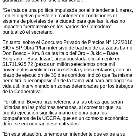
“Se trata de una política impulsada por el intendente Linares,
con el objetivo puesto en mantener en condiciones el
sistema de pluviales de la ciudad; para que las lluvias no
impacten fuertemente en los barrios de Comodoro”,
puntualizó el secretario.
En tanto, sobre el Concurso Privado de Precios Nº 122/2018
SIO y SP Obra “Plan intensivo de bacheo de calzadas barrio
Don Bosco – Km. 8 calles Italo del’Oro – Jukic – Base
Belgrano – Base Irizar”, presupuestada oficialmente en
$1.711.925,72 (pesos un millón setecientos once mil
novecientos veinticinco con setenta y dos centavos), con un
plazo de ejecución de 30 días corridos; indicó que “la misma
permitirá la recomposición de la trama vial para prolongar su
vida útil, interviniendo en zonas deterioradas por los trabajos
de la Cooperativa”.
Por último, Boyero hizo referencia a las obras que serán
licitadas en las próximas semanas, al comentar que “su
pronta ejecución significa mano de obra para los
compañeros de la UOCRA, que en un contexto económico
difícil se encuentran desempleados”.
“En esta situación, tenemos un intendente que exige a su