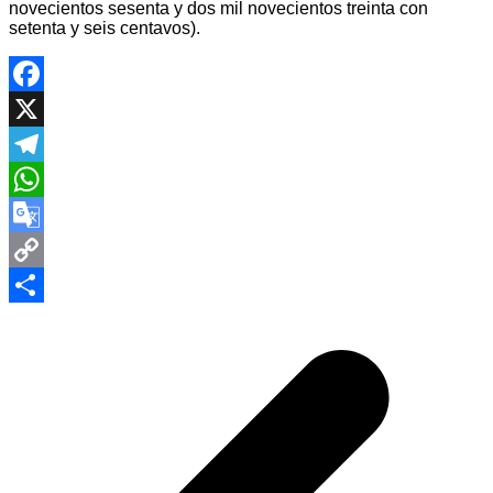
novecientos sesenta y dos mil novecientos treinta con
setenta y seis centavos).
Facebook
X
Telegram
WhatsApp
Google
Translate
Copy
Navegación
Link
Compartir
de
entradas