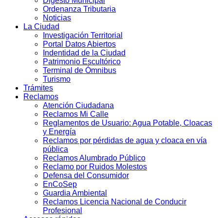
Digesto Municipal
Ordenanza Tributaria
Noticias
La Ciudad
Investigación Territorial
Portal Datos Abiertos
Indentidad de la Ciudad
Patrimonio Escultórico
Terminal de Ómnibus
Turismo
Trámites
Reclamos
Atención Ciudadana
Reclamos Mi Calle
Reglamentos de Usuario: Agua Potable, Cloacas
y Energía
Reclamos por pérdidas de agua y cloaca en vía
pública
Reclamos Alumbrado Público
Reclamo por Ruidos Molestos
Defensa del Consumidor
EnCoSep
Guardia Ambiental
Reclamos Licencia Nacional de Conducir
Profesional