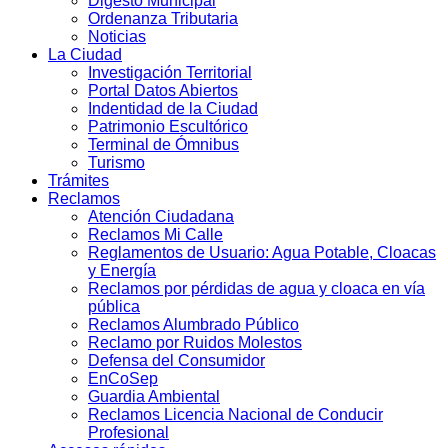
Digesto Municipal
Ordenanza Tributaria
Noticias
La Ciudad
Investigación Territorial
Portal Datos Abiertos
Indentidad de la Ciudad
Patrimonio Escultórico
Terminal de Ómnibus
Turismo
Trámites
Reclamos
Atención Ciudadana
Reclamos Mi Calle
Reglamentos de Usuario: Agua Potable, Cloacas
y Energía
Reclamos por pérdidas de agua y cloaca en vía
pública
Reclamos Alumbrado Público
Reclamo por Ruidos Molestos
Defensa del Consumidor
EnCoSep
Guardia Ambiental
Reclamos Licencia Nacional de Conducir
Profesional