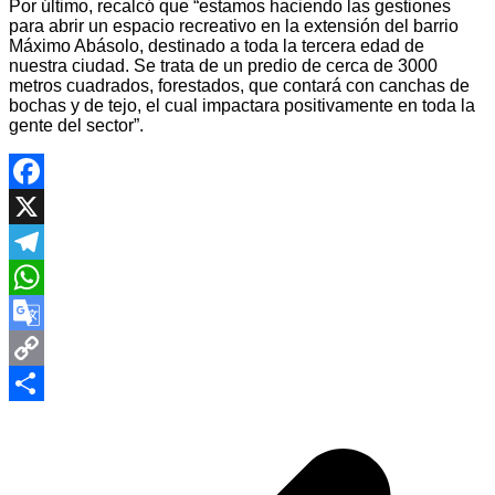
Por último, recalcó que “estamos haciendo las gestiones
para abrir un espacio recreativo en la extensión del barrio
Máximo Abásolo, destinado a toda la tercera edad de
nuestra ciudad. Se trata de un predio de cerca de 3000
metros cuadrados, forestados, que contará con canchas de
bochas y de tejo, el cual impactara positivamente en toda la
gente del sector”.
Facebook
X
Telegram
WhatsApp
Google
Translate
Copy
Navegación
Link
Compartir
de
entradas