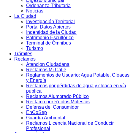
Digesto Municipal
Ordenanza Tributaria
Noticias
La Ciudad
Investigación Territorial
Portal Datos Abiertos
Indentidad de la Ciudad
Patrimonio Escultórico
Terminal de Ómnibus
Turismo
Trámites
Reclamos
Atención Ciudadana
Reclamos Mi Calle
Reglamentos de Usuario: Agua Potable, Cloacas
y Energía
Reclamos por pérdidas de agua y cloaca en vía
pública
Reclamos Alumbrado Público
Reclamo por Ruidos Molestos
Defensa del Consumidor
EnCoSep
Guardia Ambiental
Reclamos Licencia Nacional de Conducir
Profesional