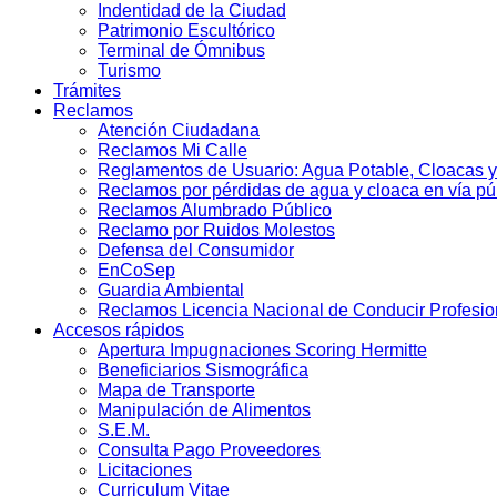
Indentidad de la Ciudad
Patrimonio Escultórico
Terminal de Ómnibus
Turismo
Trámites
Reclamos
Atención Ciudadana
Reclamos Mi Calle
Reglamentos de Usuario: Agua Potable, Cloacas y
Reclamos por pérdidas de agua y cloaca en vía pú
Reclamos Alumbrado Público
Reclamo por Ruidos Molestos
Defensa del Consumidor
EnCoSep
Guardia Ambiental
Reclamos Licencia Nacional de Conducir Profesio
Accesos rápidos
Apertura Impugnaciones Scoring Hermitte
Beneficiarios Sismográfica
Mapa de Transporte
Manipulación de Alimentos
S.E.M.
Consulta Pago Proveedores
Licitaciones
Curriculum Vitae