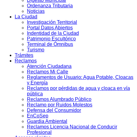
Digesto Municipal
Ordenanza Tributaria
Noticias
La Ciudad
Investigación Territorial
Portal Datos Abiertos
Indentidad de la Ciudad
Patrimonio Escultórico
Terminal de Ómnibus
Turismo
Trámites
Reclamos
Atención Ciudadana
Reclamos Mi Calle
Reglamentos de Usuario: Agua Potable, Cloacas
y Energía
Reclamos por pérdidas de agua y cloaca en vía
pública
Reclamos Alumbrado Público
Reclamo por Ruidos Molestos
Defensa del Consumidor
EnCoSep
Guardia Ambiental
Reclamos Licencia Nacional de Conducir
Profesional