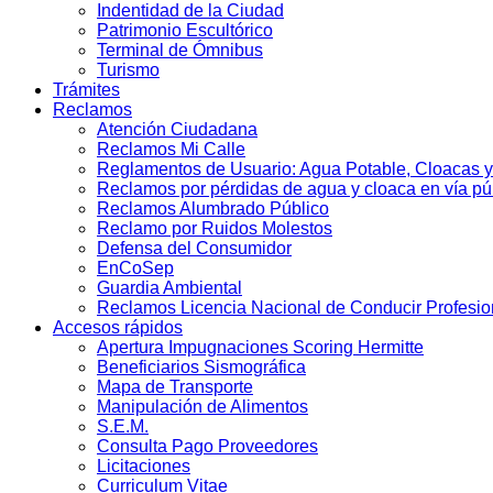
Indentidad de la Ciudad
Patrimonio Escultórico
Terminal de Ómnibus
Turismo
Trámites
Reclamos
Atención Ciudadana
Reclamos Mi Calle
Reglamentos de Usuario: Agua Potable, Cloacas y
Reclamos por pérdidas de agua y cloaca en vía pú
Reclamos Alumbrado Público
Reclamo por Ruidos Molestos
Defensa del Consumidor
EnCoSep
Guardia Ambiental
Reclamos Licencia Nacional de Conducir Profesio
Accesos rápidos
Apertura Impugnaciones Scoring Hermitte
Beneficiarios Sismográfica
Mapa de Transporte
Manipulación de Alimentos
S.E.M.
Consulta Pago Proveedores
Licitaciones
Curriculum Vitae