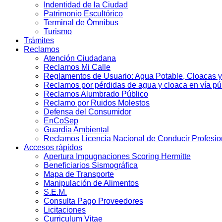
Indentidad de la Ciudad
Patrimonio Escultórico
Terminal de Ómnibus
Turismo
Trámites
Reclamos
Atención Ciudadana
Reclamos Mi Calle
Reglamentos de Usuario: Agua Potable, Cloacas y
Reclamos por pérdidas de agua y cloaca en vía pú
Reclamos Alumbrado Público
Reclamo por Ruidos Molestos
Defensa del Consumidor
EnCoSep
Guardia Ambiental
Reclamos Licencia Nacional de Conducir Profesio
Accesos rápidos
Apertura Impugnaciones Scoring Hermitte
Beneficiarios Sismográfica
Mapa de Transporte
Manipulación de Alimentos
S.E.M.
Consulta Pago Proveedores
Licitaciones
Curriculum Vitae