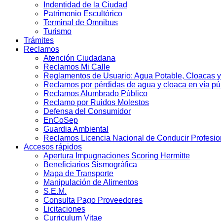
Indentidad de la Ciudad
Patrimonio Escultórico
Terminal de Ómnibus
Turismo
Trámites
Reclamos
Atención Ciudadana
Reclamos Mi Calle
Reglamentos de Usuario: Agua Potable, Cloacas y
Reclamos por pérdidas de agua y cloaca en vía pú
Reclamos Alumbrado Público
Reclamo por Ruidos Molestos
Defensa del Consumidor
EnCoSep
Guardia Ambiental
Reclamos Licencia Nacional de Conducir Profesio
Accesos rápidos
Apertura Impugnaciones Scoring Hermitte
Beneficiarios Sismográfica
Mapa de Transporte
Manipulación de Alimentos
S.E.M.
Consulta Pago Proveedores
Licitaciones
Curriculum Vitae