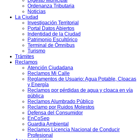
Digesto Municipal
Ordenanza Tributaria
Noticias
La Ciudad
Investigación Territorial
Portal Datos Abiertos
Indentidad de la Ciudad
Patrimonio Escultórico
Terminal de Ómnibus
Turismo
Trámites
Reclamos
Atención Ciudadana
Reclamos Mi Calle
Reglamentos de Usuario: Agua Potable, Cloacas
y Energía
Reclamos por pérdidas de agua y cloaca en vía
pública
Reclamos Alumbrado Público
Reclamo por Ruidos Molestos
Defensa del Consumidor
EnCoSep
Guardia Ambiental
Reclamos Licencia Nacional de Conducir
Profesional