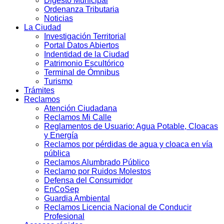
Digesto Municipal
Ordenanza Tributaria
Noticias
La Ciudad
Investigación Territorial
Portal Datos Abiertos
Indentidad de la Ciudad
Patrimonio Escultórico
Terminal de Ómnibus
Turismo
Trámites
Reclamos
Atención Ciudadana
Reclamos Mi Calle
Reglamentos de Usuario: Agua Potable, Cloacas
y Energía
Reclamos por pérdidas de agua y cloaca en vía
pública
Reclamos Alumbrado Público
Reclamo por Ruidos Molestos
Defensa del Consumidor
EnCoSep
Guardia Ambiental
Reclamos Licencia Nacional de Conducir
Profesional