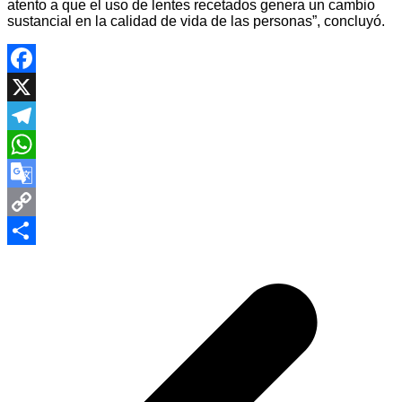
atento a que el uso de lentes recetados genera un cambio
sustancial en la calidad de vida de las personas”, concluyó.
Facebook
X
Telegram
WhatsApp
Google
Translate
Copy
Navegación
Link
Compartir
de
entradas