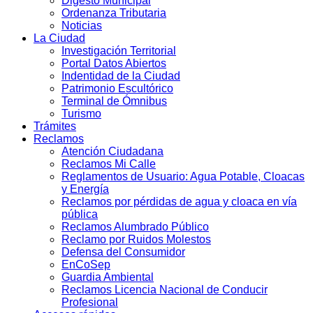
Digesto Municipal
Ordenanza Tributaria
Noticias
La Ciudad
Investigación Territorial
Portal Datos Abiertos
Indentidad de la Ciudad
Patrimonio Escultórico
Terminal de Ómnibus
Turismo
Trámites
Reclamos
Atención Ciudadana
Reclamos Mi Calle
Reglamentos de Usuario: Agua Potable, Cloacas
y Energía
Reclamos por pérdidas de agua y cloaca en vía
pública
Reclamos Alumbrado Público
Reclamo por Ruidos Molestos
Defensa del Consumidor
EnCoSep
Guardia Ambiental
Reclamos Licencia Nacional de Conducir
Profesional