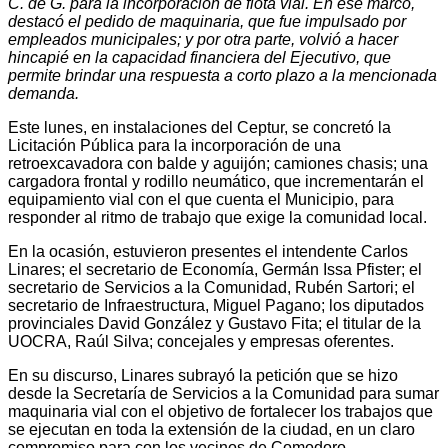
C. de G. para la incorporación de flota vial. En ese marco,
destacó el pedido de maquinaria, que fue impulsado por
empleados municipales; y por otra parte, volvió a hacer
hincapié en la capacidad financiera del Ejecutivo, que
permite brindar una respuesta a corto plazo a la mencionada
demanda.
Este lunes, en instalaciones del Ceptur, se concretó la
Licitación Pública para la incorporación de una
retroexcavadora con balde y aguijón; camiones chasis; una
cargadora frontal y rodillo neumático, que incrementarán el
equipamiento vial con el que cuenta el Municipio, para
responder al ritmo de trabajo que exige la comunidad local.
En la ocasión, estuvieron presentes el intendente Carlos
Linares; el secretario de Economía, Germán Issa Pfister; el
secretario de Servicios a la Comunidad, Rubén Sartori; el
secretario de Infraestructura, Miguel Pagano; los diputados
provinciales David González y Gustavo Fita; el titular de la
UOCRA, Raúl Silva; concejales y empresas oferentes.
En su discurso, Linares subrayó la petición que se hizo
desde la Secretaría de Servicios a la Comunidad para sumar
maquinaria vial con el objetivo de fortalecer los trabajos que
se ejecutan en toda la extensión de la ciudad, en un claro
compromiso para con los vecinos de Comodoro.