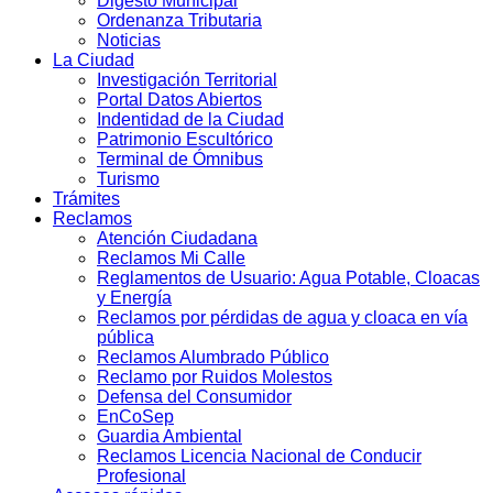
Digesto Municipal
Ordenanza Tributaria
Noticias
La Ciudad
Investigación Territorial
Portal Datos Abiertos
Indentidad de la Ciudad
Patrimonio Escultórico
Terminal de Ómnibus
Turismo
Trámites
Reclamos
Atención Ciudadana
Reclamos Mi Calle
Reglamentos de Usuario: Agua Potable, Cloacas
y Energía
Reclamos por pérdidas de agua y cloaca en vía
pública
Reclamos Alumbrado Público
Reclamo por Ruidos Molestos
Defensa del Consumidor
EnCoSep
Guardia Ambiental
Reclamos Licencia Nacional de Conducir
Profesional