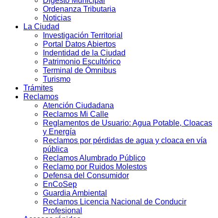
Digesto Municipal
Ordenanza Tributaria
Noticias
La Ciudad
Investigación Territorial
Portal Datos Abiertos
Indentidad de la Ciudad
Patrimonio Escultórico
Terminal de Ómnibus
Turismo
Trámites
Reclamos
Atención Ciudadana
Reclamos Mi Calle
Reglamentos de Usuario: Agua Potable, Cloacas
y Energía
Reclamos por pérdidas de agua y cloaca en vía
pública
Reclamos Alumbrado Público
Reclamo por Ruidos Molestos
Defensa del Consumidor
EnCoSep
Guardia Ambiental
Reclamos Licencia Nacional de Conducir
Profesional