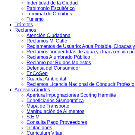
Indentidad de la Ciudad
Patrimonio Escultórico
Terminal de Ómnibus
Turismo
Trámites
Reclamos
Atención Ciudadana
Reclamos Mi Calle
Reglamentos de Usuario: Agua Potable, Cloacas y
Reclamos por pérdidas de agua y cloaca en vía pú
Reclamos Alumbrado Público
Reclamo por Ruidos Molestos
Defensa del Consumidor
EnCoSep
Guardia Ambiental
Reclamos Licencia Nacional de Conducir Profesio
Accesos rápidos
Apertura Impugnaciones Scoring Hermitte
Beneficiarios Sismográfica
Mapa de Transporte
Manipulación de Alimentos
S.E.M.
Consulta Pago Proveedores
Licitaciones
Curriculum Vitae