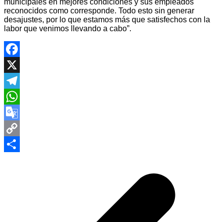
municipales en mejores condiciones y sus empleados
reconocidos como corresponde. Todo esto sin generar
desajustes, por lo que estamos más que satisfechos con la
labor que venimos llevando a cabo”.
Facebook
X
Telegram
WhatsApp
Google
Translate
Copy
Navegación
Link
Compartir
de
entradas