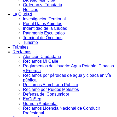
Digesto Municipal
Ordenanza Tributaria
Noticias
La Ciudad
Investigación Territorial
Portal Datos Abiertos
Indentidad de la Ciudad
Patrimonio Escultórico
Terminal de Ómnibus
Turismo
Trámites
Reclamos
Atención Ciudadana
Reclamos Mi Calle
Reglamentos de Usuario: Agua Potable, Cloacas
y Energía
Reclamos por pérdidas de agua y cloaca en vía
pública
Reclamos Alumbrado Público
Reclamo por Ruidos Molestos
Defensa del Consumidor
EnCoSep
Guardia Ambiental
Reclamos Licencia Nacional de Conducir
Profesional