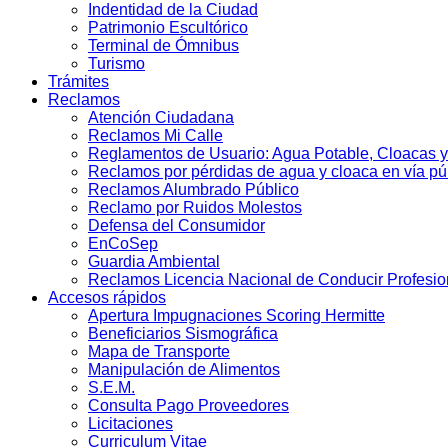
Indentidad de la Ciudad
Patrimonio Escultórico
Terminal de Ómnibus
Turismo
Trámites
Reclamos
Atención Ciudadana
Reclamos Mi Calle
Reglamentos de Usuario: Agua Potable, Cloacas y
Reclamos por pérdidas de agua y cloaca en vía pú
Reclamos Alumbrado Público
Reclamo por Ruidos Molestos
Defensa del Consumidor
EnCoSep
Guardia Ambiental
Reclamos Licencia Nacional de Conducir Profesio
Accesos rápidos
Apertura Impugnaciones Scoring Hermitte
Beneficiarios Sismográfica
Mapa de Transporte
Manipulación de Alimentos
S.E.M.
Consulta Pago Proveedores
Licitaciones
Curriculum Vitae