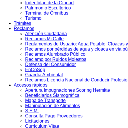
Indentidad de la Ciudad
Patrimonio Escultórico
Terminal de Ómnibus
Turismo
Trámites
Reclamos
Atención Ciudadana
Reclamos Mi Calle
Reglamentos de Usuario: Agua Potable, Cloacas y
Reclamos por pérdidas de agua y cloaca en vía pú
Reclamos Alumbrado Público
Reclamo por Ruidos Molestos
Defensa del Consumidor
EnCoSep
Guardia Ambiental
Reclamos Licencia Nacional de Conducir Profesio
Accesos rápidos
Apertura Impugnaciones Scoring Hermitte
Beneficiarios Sismográfica
Mapa de Transporte
Manipulación de Alimentos
S.E.M.
Consulta Pago Proveedores
Licitaciones
Curriculum Vitae