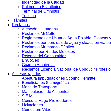
Indentidad de la Ciudad
Patrimonio Escultórico
Terminal de Ómnibus
Turismo
Trámites
Reclamos
Atención Ciudadana
Reclamos Mi Calle
Reglamentos de Usuario: Agua Potable, Cloacas y
Reclamos por pérdidas de agua y cloaca en vía pú
Reclamos Alumbrado Público
Reclamo por Ruidos Molestos
Defensa del Consumidor
EnCoSep
Guardia Ambiental
Reclamos Licencia Nacional de Conducir Profesio
Accesos rápidos
Apertura Impugnaciones Scoring Hermitte
Beneficiarios Sismográfica
Mapa de Transporte
Manipulación de Alimentos
S.E.M.
Consulta Pago Proveedores
Licitaciones
Curriculum Vitae