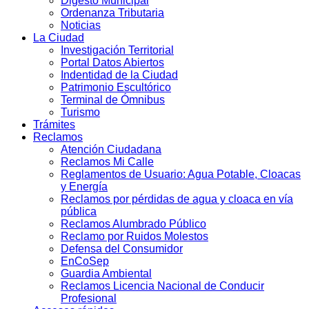
Digesto Municipal
Ordenanza Tributaria
Noticias
La Ciudad
Investigación Territorial
Portal Datos Abiertos
Indentidad de la Ciudad
Patrimonio Escultórico
Terminal de Ómnibus
Turismo
Trámites
Reclamos
Atención Ciudadana
Reclamos Mi Calle
Reglamentos de Usuario: Agua Potable, Cloacas
y Energía
Reclamos por pérdidas de agua y cloaca en vía
pública
Reclamos Alumbrado Público
Reclamo por Ruidos Molestos
Defensa del Consumidor
EnCoSep
Guardia Ambiental
Reclamos Licencia Nacional de Conducir
Profesional