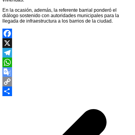
En la ocasión, además, la referente barrial ponderó el
diálogo sostenido con autoridades municipales para la
llegada de infraestructura a los barrios de la ciudad.
Facebook
X
Telegram
WhatsApp
Google
Translate
Copy
Navegación
Link
Compartir
de
entradas