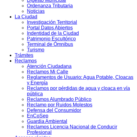
Digesto Municipal
Ordenanza Tributaria
Noticias
La Ciudad
Investigación Territorial
Portal Datos Abiertos
Indentidad de la Ciudad
Patrimonio Escultórico
Terminal de Ómnibus
Turismo
Trámites
Reclamos
Atención Ciudadana
Reclamos Mi Calle
Reglamentos de Usuario: Agua Potable, Cloacas
y Energía
Reclamos por pérdidas de agua y cloaca en vía
pública
Reclamos Alumbrado Público
Reclamo por Ruidos Molestos
Defensa del Consumidor
EnCoSep
Guardia Ambiental
Reclamos Licencia Nacional de Conducir
Profesional