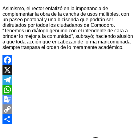
Asimismo, el rector enfatizó en la importancia de
complementar la obra de la cancha de usos múltiples, con
un paseo peatonal y una bicisenda que podrán ser
disfrutados por todos los ciudadanos de Comodoro.
“Tenemos un diálogo genuino con el intendente de cara a
brindar lo mejor a la comunidad”, subrayó; haciendo alusión
a que toda acción que encabezan de forma mancomunada
siempre traspasa el orden de lo meramente académico.
Facebook
X
Telegram
WhatsApp
Google
Translate
Copy
Navegación
Link
Compartir
de