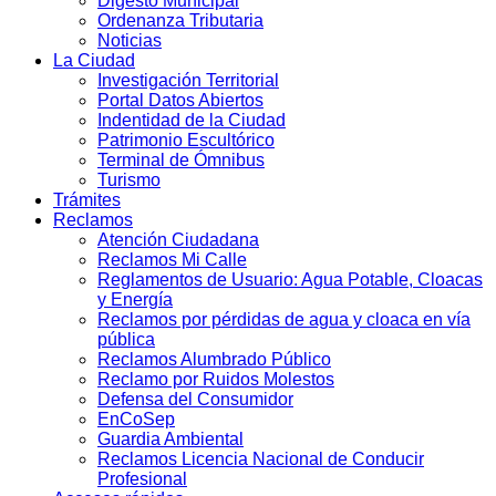
Digesto Municipal
Ordenanza Tributaria
Noticias
La Ciudad
Investigación Territorial
Portal Datos Abiertos
Indentidad de la Ciudad
Patrimonio Escultórico
Terminal de Ómnibus
Turismo
Trámites
Reclamos
Atención Ciudadana
Reclamos Mi Calle
Reglamentos de Usuario: Agua Potable, Cloacas
y Energía
Reclamos por pérdidas de agua y cloaca en vía
pública
Reclamos Alumbrado Público
Reclamo por Ruidos Molestos
Defensa del Consumidor
EnCoSep
Guardia Ambiental
Reclamos Licencia Nacional de Conducir
Profesional