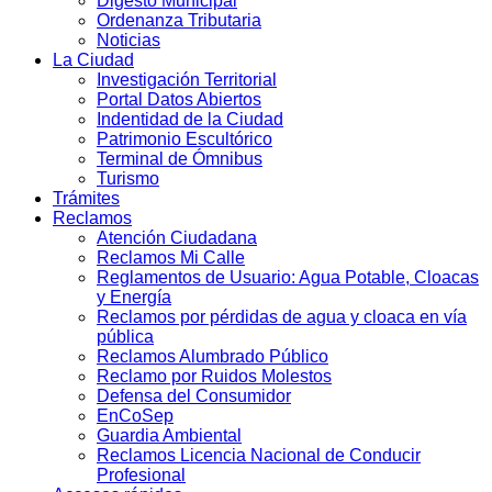
Digesto Municipal
Ordenanza Tributaria
Noticias
La Ciudad
Investigación Territorial
Portal Datos Abiertos
Indentidad de la Ciudad
Patrimonio Escultórico
Terminal de Ómnibus
Turismo
Trámites
Reclamos
Atención Ciudadana
Reclamos Mi Calle
Reglamentos de Usuario: Agua Potable, Cloacas
y Energía
Reclamos por pérdidas de agua y cloaca en vía
pública
Reclamos Alumbrado Público
Reclamo por Ruidos Molestos
Defensa del Consumidor
EnCoSep
Guardia Ambiental
Reclamos Licencia Nacional de Conducir
Profesional