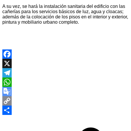
A su vez, se hará la instalación sanitaria del edificio con las
cañerías para los servicios básicos de luz, agua y cloacas;
además de la colocación de los pisos en el interior y exterior,
pintura y mobiliario urbano completo.
Facebook
X
Telegram
WhatsApp
Google
Translate
Copy
Navegación
Link
Compartir
de