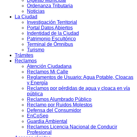
Digesto Municipal
Ordenanza Tributaria
Noticias
La Ciudad
Investigación Territorial
Portal Datos Abiertos
Indentidad de la Ciudad
Patrimonio Escultórico
Terminal de Ómnibus
Turismo
Trámites
Reclamos
Atención Ciudadana
Reclamos Mi Calle
Reglamentos de Usuario: Agua Potable, Cloacas
y Energía
Reclamos por pérdidas de agua y cloaca en vía
pública
Reclamos Alumbrado Público
Reclamo por Ruidos Molestos
Defensa del Consumidor
EnCoSep
Guardia Ambiental
Reclamos Licencia Nacional de Conducir
Profesional